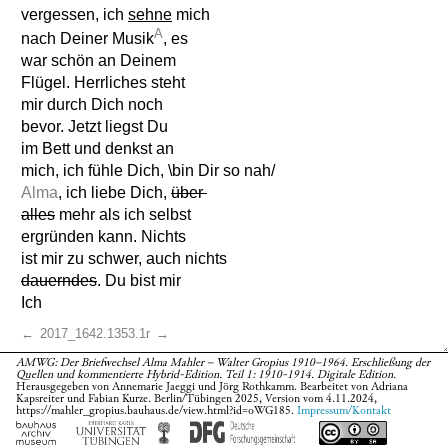
vergessen, ich
sehne
mich
A
nach Deiner Musik
, es
war schön an Deinem
Flügel. Herrliches steht
mir durch Dich noch
bevor. Jetzt liegst Du
im Bett und denkst an
mich, ich fühle Dich, \bin Dir so nah/
Alma
, ich liebe Dich,
über
alles
mehr als ich selbst
ergründen kann. Nichts
ist mir zu schwer, auch nichts
dauerndes
. Du bist mir
Ich
←
2017_1642.1353.1r
→
AMWG: Der Briefwechsel Alma Mahler – Walter Gropius 1910–1964. Erschließung der
Himmel u Erde, Klarheit u
Quellen und kommentierte Hybrid-Edition. Teil 1: 1910-1914. Digitale Edition.
Unergründlichkeit, Anfang
Herausgegeben von Annemarie Jaeggi und Jörg Rothkamm. Bearbeitet von Adriana
Kapsreiter und Fabian Kurze. Berlin/Tübingen 2025, Version vom 4.11.2024,
u Ende. Die Dinge
https://mahler_gropius.bauhaus.de/view.html?id=oWG185.
Impressum/Kontakt
wachsen in mir auf d
ies
em