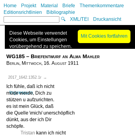
Home
Projekt
Material
Briefe
Themenkommentare
Editionsrichtlinien
Bibliographie
🔍
XML/TEI
Druckansicht
Diese Webseite verwendet
Mit Cookies fortfahren
Cookies, um Einstellungen
vorübergehend zu speichern.
Es werden keine Cookies zur
WG185 – Briefentwurf an Alma Mahler
Nachverfolgung („Tracking-
Berlin, Mittwoch, 16. August 1911
Cookies“) eingesetzt oder
Informationen mit Dritten
2017_1642.1352.1r
→
geteilt. Die Kontaktdaten des
Anbieters finden Sie im
Ich fühle, daß ich nicht
Impressum
.
müde werde, Dich zu
stützen u aufzurichten.
es ist mein Glück, daß
die Quelle \mich/ unerschöpflich
dünkt, aus der ich Dir
schöpfe.
Tristan
kann ich nicht